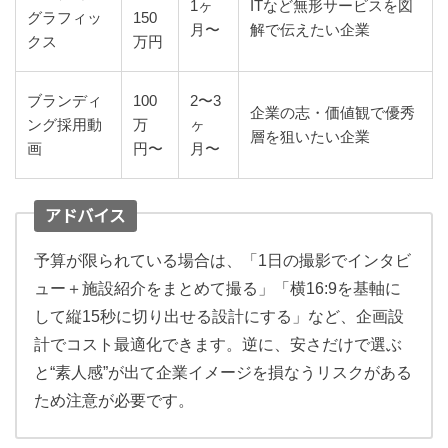
1ヶ
ITなど無形サービスを図
グラフィッ
150
月〜
解で伝えたい企業
クス
万円
ブランディ
100
2〜3
企業の志・価値観で優秀
ング採用動
万
ヶ
層を狙いたい企業
画
円〜
月〜
アドバイス
予算が限られている場合は、「1日の撮影でインタビ
ュー＋施設紹介をまとめて撮る」「横16:9を基軸に
して縦15秒に切り出せる設計にする」など、企画設
計でコスト最適化できます。
逆に、安さだけで選ぶ
と“素人感”が出て企業イメージを損なうリスクがある
ため注意が必要です。