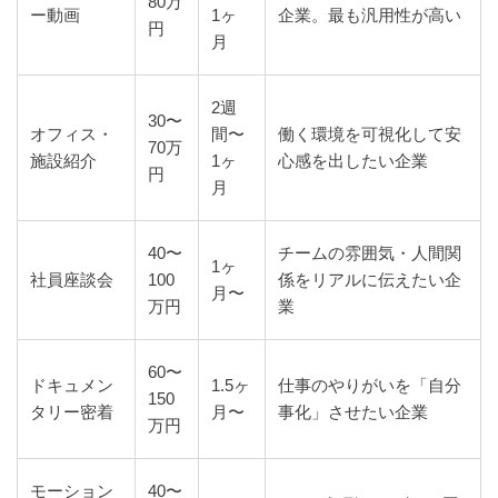
80万
ー動画
1ヶ
企業。最も汎用性が高い
円
月
2週
30〜
オフィス・
間〜
働く環境を可視化して安
70万
施設紹介
1ヶ
心感を出したい企業
円
月
40〜
チームの雰囲気・人間関
1ヶ
社員座談会
100
係をリアルに伝えたい企
月〜
万円
業
60〜
ドキュメン
1.5ヶ
仕事のやりがいを「自分
150
タリー密着
月〜
事化」させたい企業
万円
モーション
40〜